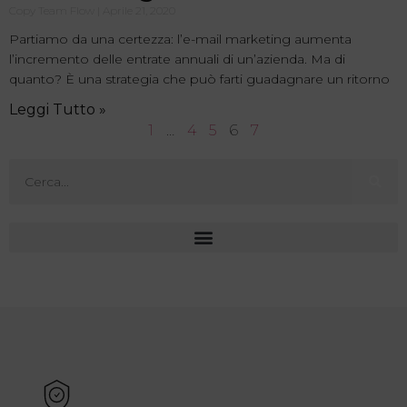
Copy Team Flow
Aprile 21, 2020
Partiamo da una certezza: l’e-mail marketing aumenta
l’incremento delle entrate annuali di un’azienda. Ma di
quanto? È una strategia che può farti guadagnare un ritorno
Leggi Tutto »
1
…
4
5
6
7