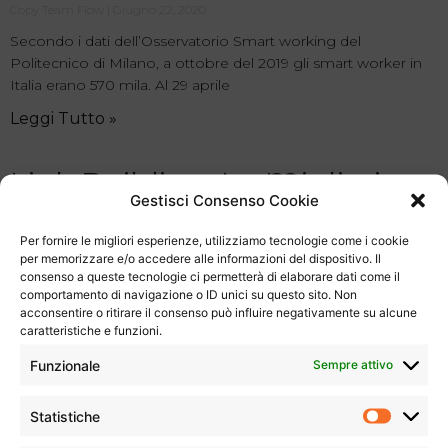
Copy Team Flow
Giugno 22, 2020
Secondo i dati dell’Osservatorio Smart working del
Politecnico di Milano, a ottobre del 2019 gli smart worker in
Italia erano 570 mila. Al 29 aprile
Leggi Tutto »
Link Building: Le Migliori
Gestisci Consenso Cookie
Strategie E Pratiche Per Il
Per fornire le migliori esperienze, utilizziamo tecnologie come i cookie
Posizionamento Del Proprio
per memorizzare e/o accedere alle informazioni del dispositivo. Il
consenso a queste tecnologie ci permetterà di elaborare dati come il
Sito
comportamento di navigazione o ID unici su questo sito. Non
acconsentire o ritirare il consenso può influire negativamente su alcune
Copy Team Flow
Giugno 12, 2020
caratteristiche e funzioni.
Per spiegare che cos’è la Link Building è bene ricordare
Funzionale
Sempre attivo
innanzitutto che cos’è un link: questo importante elemento
della rete è un collegamento ipertestuale che
Statistiche
Leggi Tutto »